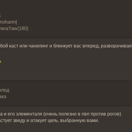
ng
ок
[noharm]
ameraYaw(180)
ой каст или чанелинг и блинкует вас вперед, разворачивая
я
Холод
ака
а и его элементаля (очень полезно в пвп против рогов)
стует зведу и атакует цель, выбранную вами.