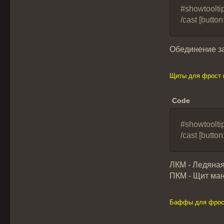
#showtoolt
/cast [butt
Обединение за
Щиты для фрост 
Code
#showtoolti
/cast [butt
ЛКМ - Ледяная
ПКМ - Щит ман
Баффы для фрос