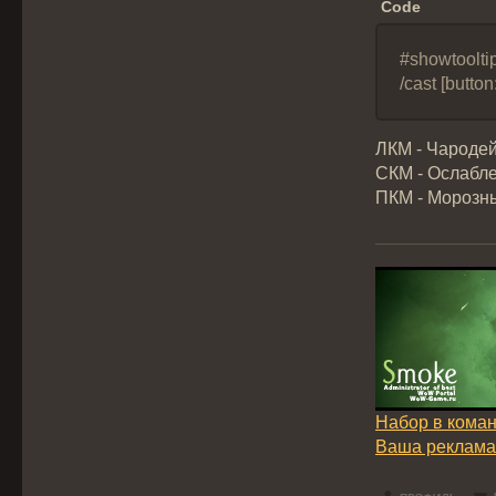
Code
#showtoolti
/cast [butt
ЛКМ - Чародей
СКМ - Ослабле
ПКМ - Морозны
Набор в кома
Ваша реклама