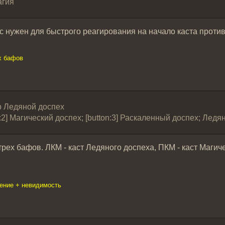
агия
 нужен для быстрого реагирования на начало каста против
х бафов
ip Ледяной доспех
on:2] Магический доспех; [button:3] Раскаленный доспех; Ледя
рех бафов. ЛКМ - каст Ледяного доспеха, ПКМ - каст Магиче
ение + невидимость