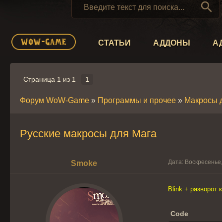

СТАТЬИ
АДДОНЫ
А
Страница
1
из
1
1
Форум WoW-Game
»
Программы и прочее
»
Макросы 
Русские макросы для Мага
Дата: Воскресенье,
Smoke
Blink + разворот
Code