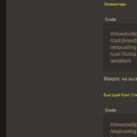
Элементарь
Code
#showtoolt
/cast [nope
/stopcasting
/cast Холод
/petattack
Макрос на выз
Быстрый Конт Сп
Code
#showtoolti
/stopcasting