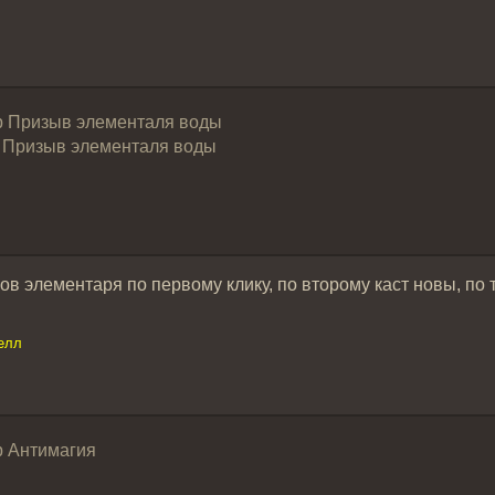
ip Призыв элементаля воды
t] Призыв элементаля воды
ов элементаря по первому клику, по второму каст новы, по 
елл
p Антимагия