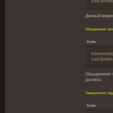
/cast антим
Данный макрос
Обьединение тре
Code
#showtoolt
/cast [butt
Обьединение т
доспеха.
Замедленное пад
Code