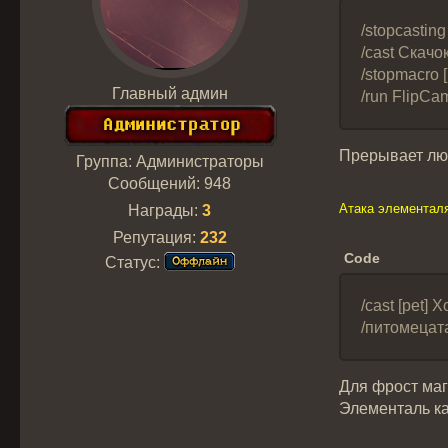
/stopcasti
/cast Скач
/stopmacro 
Главный админ
/run FlipC
Прерывает люб
Группа: Администраторы
Сообщений:
948
Атака элементал
Награды:
3
Репутация:
232
Code
Статус:
/cast [pet] 
/питомецат
Для фрост маг
Элементаль ка