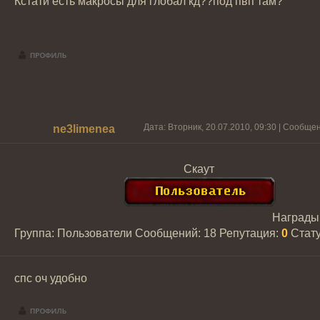
Кстати есть макросы для глобал кд??под пвп там?
Дата: Вторник, 20.07.2010, 09:30 | Сообще
ne3limenea
Скаут
Награды
Группа: Пользователи
Сообщений:
18
Репутация:
0
Стат
спс оч удобно