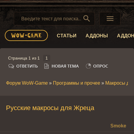


СТАТЬИ
АДДОНЫ
АДДО
Страница
1
из
1
1
Форум WoW-Game
»
Программы и прочее
»
Макросы дл
Русские макросы для Жреца
Smoke