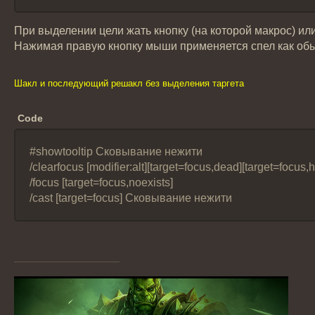
При выделении цели жать кнопку (на которой макрос) или
Нажимая правую кнопку мыши применяется спел как обыч
Шакл и последующий решакл без выделения таргета
Code
#showtooltip Сковывание нежити
/clearfocus [modifier:alt][target=focus,dead][target=focus,
/focus [target=focus,noexists]
/cast [target=focus] Сковывание нежити