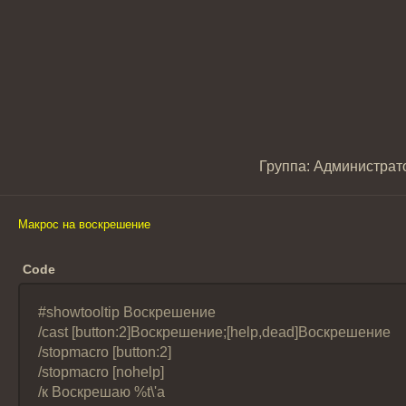
Группа: Администра
Макрос на воскрешение
Code
#showtooltip Воскрешение
/cast [button:2]Воскрешение;[help,dead]Воскрешение
/stopmacro [button:2]
/stopmacro [nohelp]
/к Воскрешаю %t\'а