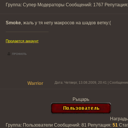
Группа: Супер Модераторы
Сообщений:
1767
Репутация
Smoke
, жаль у тя нету макросов на шадов ветку:(
Продается аккаунт
Дата: Четверг, 13.08.2009, 20:41 | Сообщени
Warrior
Рыцарь
Наград
Группа: Пользователи
Сообщений:
81
Репутация:
51
Ста