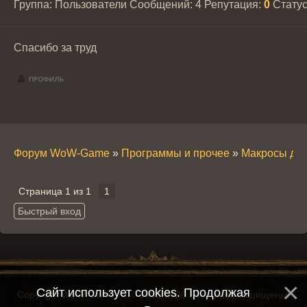
Группа: Пользователи
Сообщений:
4
Репутация:
0
Стату
Спасибо за труд
Форум WoW-Game
»
Программы и прочее
»
Макросы дл
Страница
1
из
1
1
Сайт использует cookies. Продолжая
Copyright WoW-Game.ru © 2008-2026 Все права защищены.