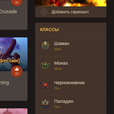
20

Crusade
Добавить скриншот
КЛАССЫ
Шаман
Шам
офессии]
Монах
Монк

10
ning
Чернокнижник
Лок
Паладин
Пал