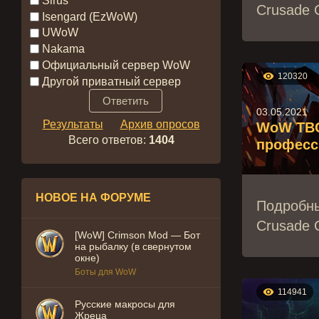
Sirus
Crusade C
Isengard (EzWoW)
UWoW
Nakama
Официальный сервер WoW

120320
Другой приватный сервер
03.05.2021
Результаты
Архив опросов
WoW TBC 
Всего ответов:
1404
професс
НОВОЕ НА ФОРУМЕ
Подробны
Crusade C
[WoW] Crimson Mod — Бот
на рыбалку (в свернутом
окне)
Боты для WoW

114941
Русские макросы для
Жреца