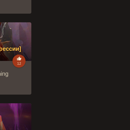
фессии]

12
ing