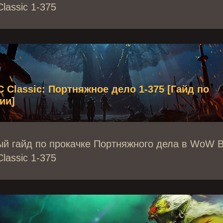
lassic 1-375
Classic: Портняжное дело 1-375 [Гайд по
ии]
й гайд по прокачке Портняжного дела в WoW B
lassic 1-375