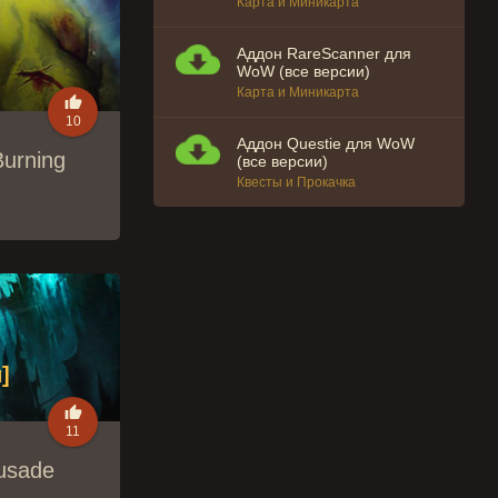
Карта и Миникарта
Аддон RareScanner для
WoW (все версии)
Карта и Миникарта

10
Аддон Questie для WoW
urning
(все версии)
Квесты и Прокачка
]

11
usade