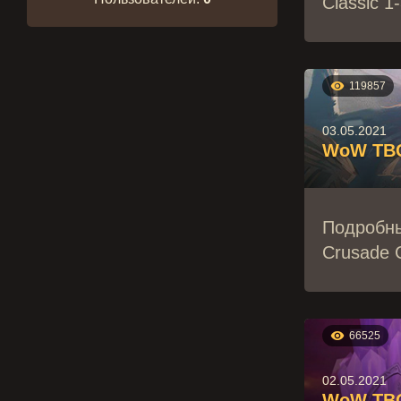
Classic 1

119857
03.05.2021
WoW TBC 
Подробны
Crusade C

66525
02.05.2021
WoW TBC 