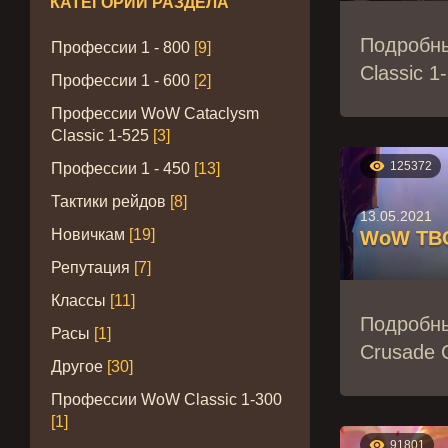
КАТЕГОРИИ РАЗДЕЛА
Подробны
Профессии 1 - 800
[9]
Classic 1
Профессии 1 - 600
[2]
Профессии WoW Cataclysm
Classic 1-525
[3]

125372
Профессии 1 - 450
[13]
Тактики рейдов
[8]
13.05.2021
Новичкам
[19]
WoW TBC 
Репутация
[7]
Классы
[11]
Подробны
Расы
[1]
Crusade C
Другое
[30]
Профессии WoW Classic 1-300
[1]

91801