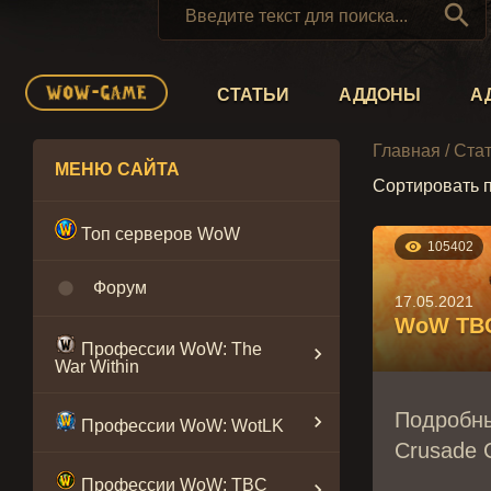

СТАТЬИ
АДДОНЫ
А
Главная
/
Ста
МЕНЮ САЙТА
Сортировать 
Топ серверов WoW

105402

Форум
17.05.2021
WoW TBC 
Профессии WoW: The

War Within
Подробны

Профессии WoW: WotLK
Crusade C
Профессии WoW: TBC
