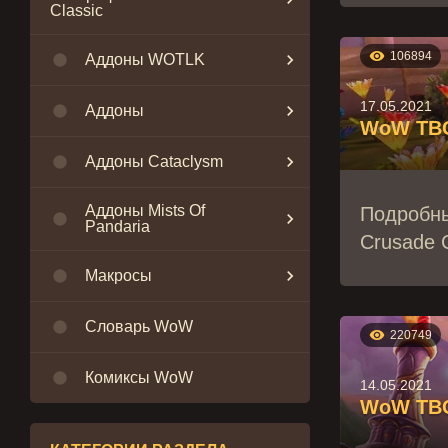
Classic

106894


Аддоны WOTLK
17.05.2021


Аддоны
WoW TBC 


Аддоны Cataclysm
Аддоны Mists Of
Подробны


Pandaria
Crusade C


Макросы

Словарь WoW

220749

Комиксы WoW
14.05.2021
WoW TBC 