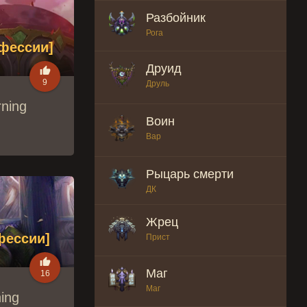
Разбойник
Рога
офессии]
Друид

9
Друль
ning
Воин
Вар
Рыцарь смерти
ДК
Жрец
фессии]
Прист

Маг
16
Маг
ing