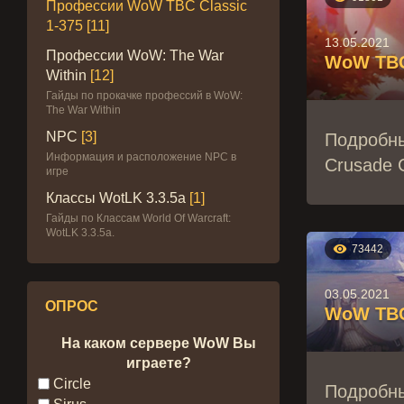
Профессии WoW TBC Classic
1-375
[11]
13.05.2021
Профессии WoW: The War
WoW TBC 
Within
[12]
Гайды по прокачке профессий в WoW:
The War Within
NPC
[3]
Подробны
Информация и расположение NPC в
Crusade C
игре
Классы WotLK 3.3.5a
[1]
Гайды по Классам World Of Warcraft:
WotLK 3.3.5a.

73442
03.05.2021
ОПРОС
WoW TBC 
На каком сервере WoW Вы
играете?
Circle
Подробны