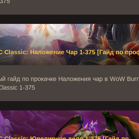
-375
Classic: Наложение Чар 1-375 [Гайд по про
й гайд по прокачке Наложения чар в WoW Burn
lassic 1-375
Classic: Ювелирное дело 1-375 [Гайд по