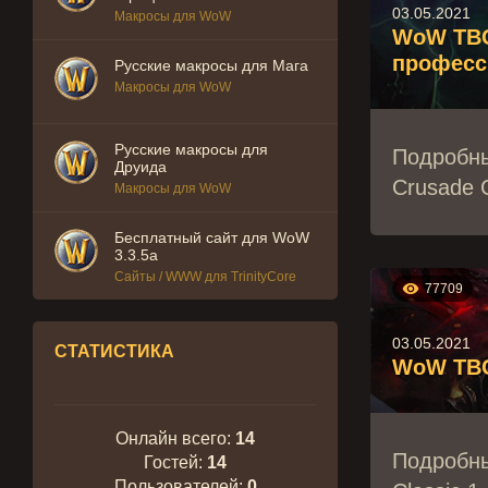
03.05.2021
Макросы для WoW
WoW TBC 
професс
Русские макросы для Мага
Макросы для WoW
Русские макросы для
Подробны
Друида
Crusade C
Макросы для WoW
Бесплатный сайт для WoW
3.3.5a
Сайты / WWW для TrinityCore

77709
03.05.2021
СТАТИСТИКА
WoW TBC 
Онлайн всего:
14
Подробны
Гостей:
14
Пользователей:
0