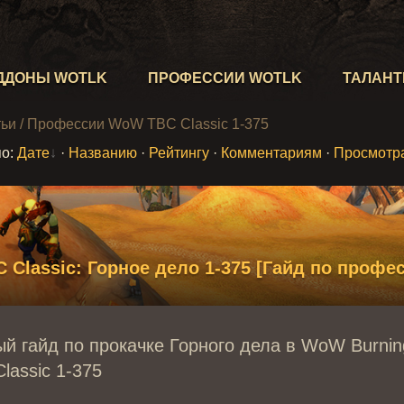
ДДОНЫ WOTLK
ПРОФЕССИИ WOTLK
ТАЛАН
тьи
/ Профессии WoW TBC Classic 1-375
по
:
Дате
·
Названию
·
Рейтингу
·
Комментариям
·
Просмотр
Classic: Горное дело 1-375 [Гайд по профе
й гайд по прокачке Горного дела в WoW Burnin
lassic 1-375