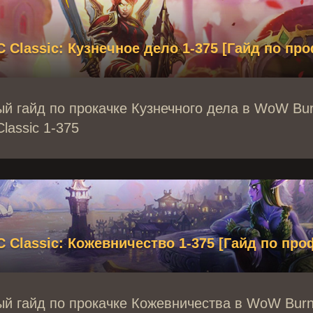
Classic: Кузнечное дело 1-375 [Гайд по пр
й гайд по прокачке Кузнечного дела в WoW Bur
lassic 1-375
Classic: Кожевничество 1-375 [Гайд по про
й гайд по прокачке Кожевничества в WoW Burn