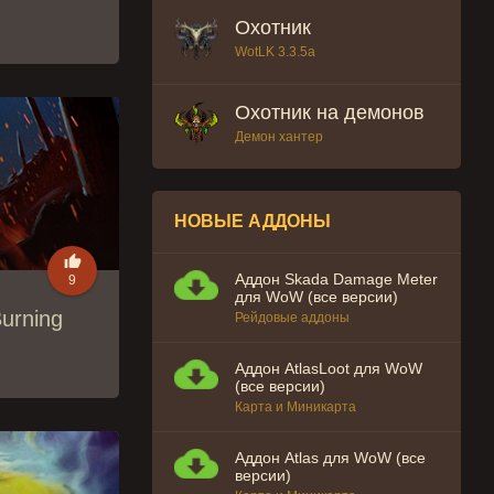
Охотник
WotLK 3.3.5a
Охотник на демонов
Демон хантер
НОВЫЕ АДДОНЫ

Аддон Skada Damage Meter
9
для WoW (все версии)
urning
Рейдовые аддоны
Аддон AtlasLoot для WoW
(все версии)
Карта и Миникарта
Аддон Atlas для WoW (все
версии)