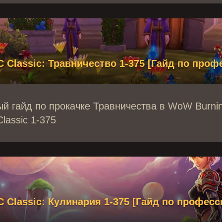
Classic: Травничество 1-375 [Гайд по проф
й гайд по прокачке Травничества в WoW Burni
lassic 1-375
Classic: Кулинария 1-375 [Гайд по професс