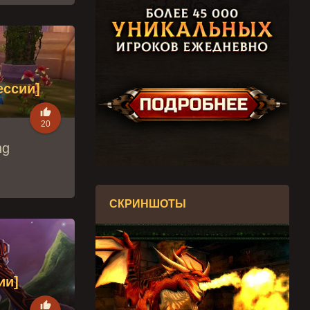
ессии]

20
ng
СКРИНШОТЫ
ии]
