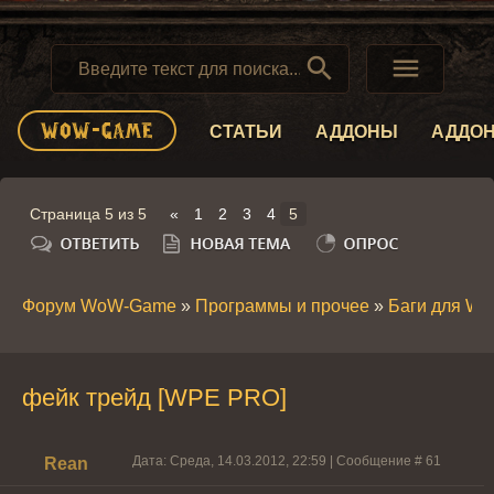


СТАТЬИ
АДДОНЫ
АДДО
Страница
5
из
5
«
1
2
3
4
5
Форум WoW-Game
»
Программы и прочее
»
Баги для W
фейк трейд [WPE PRO]
Дата: Среда, 14.03.2012, 22:59 | Сообщение #
61
Rean