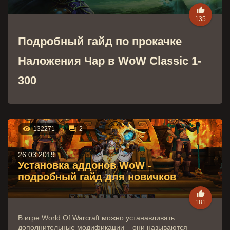

135
Подробный гайд по прокачке
Наложения Чар в WoW Classic 1-
300


132271
2
26.03.2019
Установка аддонов WoW -
подробный гайд для новичков

181
В игре World Of Warcraft можно устанавливать
дополнительные модификации – они называются