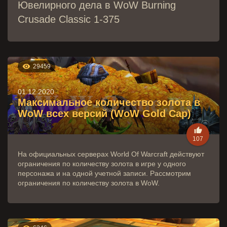
Ювелирного дела в WoW Burning
Crusade Classic 1-375

29459
01.12.2020
Максимальное количество золота в
WoW всех версий (WoW Gold Cap)

107
На официальных серверах World Of Warcraft действуют
ограничения по количеству золота в игре у одного
персонажа и на одной учетной записи. Рассмотрим
ограничения по количеству золота в WoW.