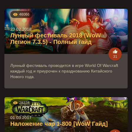

46066
23.02.2018
Лунный фестиваль 2018 (WoW
Легион 7.3.5) - Полный гайд

31
Лунный фестиваль проводится в игре World Of Warcraft
каждый год и приурочен к празднованию Китайского
Нового года.

28228
01.03.2017
Наложение чар 1-800 [WoW Гайд]