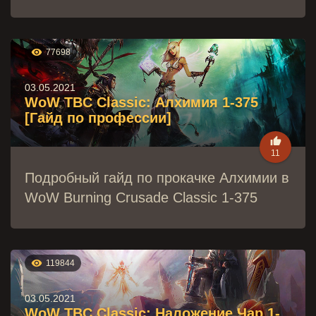

77698
03.05.2021
WoW TBC Classic: Алхимия 1-375
[Гайд по профессии]

11
Подробный гайд по прокачке Алхимии в
WoW Burning Crusade Classic 1-375

119844
03.05.2021
WoW TBC Classic: Наложение Чар 1-