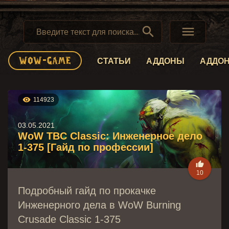


СТАТЬИ
АДДОНЫ
АДДО

114923
03.05.2021
WoW TBC Classic: Инженерное дело
1-375 [Гайд по профессии]

10
Подробный гайд по прокачке
Инженерного дела в WoW Burning
Crusade Classic 1-375