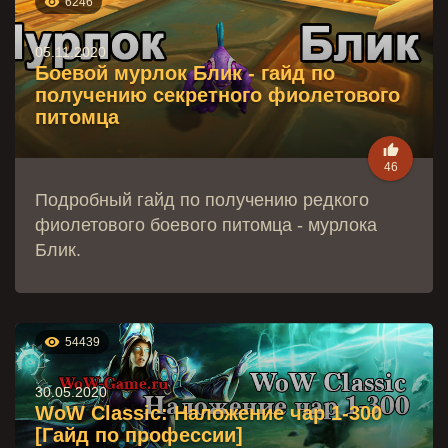

6246
05.11.2020
Боевой мурлок Блик - гайд по
получению секретного фиолетового
питомца

46
Подробный гайд по получению редкого
фиолетового боевого питомца - мурлока
Блик.

54439
30.05.2020
WoW Classic: Наложение чар 1-300
[Гайд по профессии]