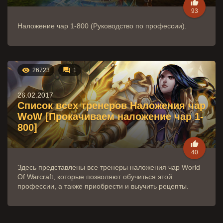

93
Наложение чар 1-800 (Руководство по профессии).


26723
1
26.02.2017
Список всех тренеров Наложения чар
WoW [Прокачиваем наложение чар 1-
800]

40
Здесь представлены все тренеры наложения чар World
Of Warcraft, которые позволяют обучиться этой
профессии, а также приобрести и выучить рецепты.