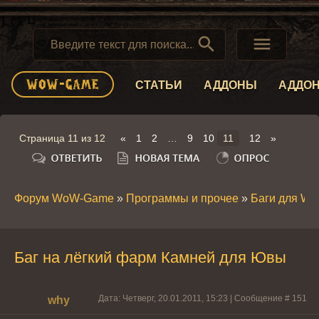


СТАТЬИ
АДДОНЫ
АДДО
Страница
11
из
12
«
1
2
…
9
10
11
12
»
Форум WoW-Game
»
Программы и прочее
»
Баги для W
Баг на лёгкий фарм Камней для Ювы
Дата: Четверг, 20.01.2011, 15:23 | Сообщение #
151
why