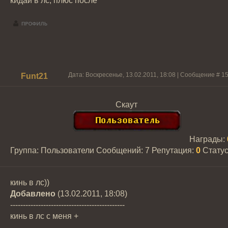
кидай в лс, плюс после
Дата: Воскресенье, 13.02.2011, 18:08 | Сообщение #
1
Funt21
Скаут
Награды:
Группа: Пользователи
Сообщений:
7
Репутация:
0
Стату
кинь в лс))
Добавлено
(13.02.2011, 18:08)
---------------------------------------------
кинь в лс с меня +