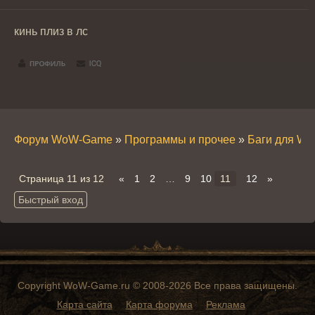
кинь плиз в лс
Форум WoW-Game
»
Программы и прочее
»
Баги для W
Страница
11
из
12
«
1
2
…
9
10
11
12
»
Copyright WoW-Game.ru © 2008-2026 Все права защищены.
Карта сайта
Карта форума
Реклама