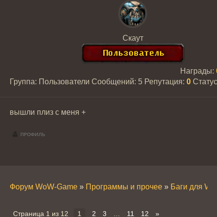
Скаут
Награды:
Группа: Пользователи
Сообщений:
5
Репутация:
0
Стату
вышли плиз с меня +
Форум WoW-Game
»
Программы и прочее
»
Баги для W
Страница
1
из
12
1
2
3
…
11
12
»