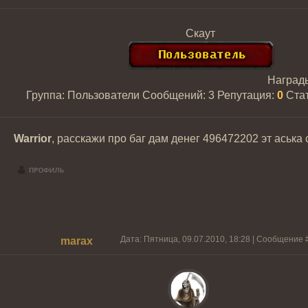
Скаут
Наград
Группа: Пользователи
Сообщений:
3
Репутация:
0
Ста
Warrior
, расскажи про баг дам денег 496472202 эт аська 
Дата: Пятница, 09.07.2010, 18:28 | Сообщение 
marax