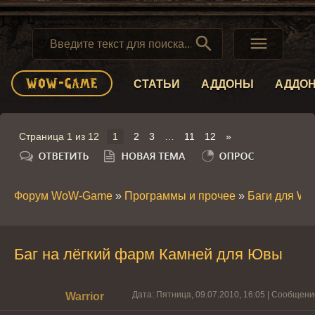


СТАТЬИ
АДДОНЫ
АДДО
Страница
1
из
12
1
2
3
…
11
12
»
Форум WoW-Game
»
Программы и прочее
»
Баги для W
Баг на лёгкий фарм Камней для Ювы
Дата: Пятница, 09.07.2010, 16:05 | Сообщен
Warrior