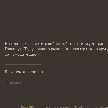
На сервере каком я играю "Uwow", отключили у дк грави
Гравирую "Руну павшего рыцаря"(например,можно другу
За помощь кидаю +
Если помог поставь +
Дата: Воскресенье, 07.11.2010, 01:48 | Сообщ
DocJD