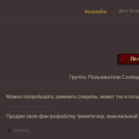
Дата: Воск
Inuyasha
Группа: Пользователи
Сообщ
Можно попробывать заменить сперллы, может тчо и получ
Продаю свою фан разработку тринити кор, максиальный у