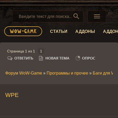


СТАТЬИ
АДДОНЫ
АДДО
Страница
1
из
1
1
Форум WoW-Game
»
Программы и прочее
»
Баги для W
WPE