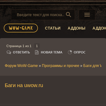


СТАТЬИ
АДДОНЫ
АДДО
Страница
1
из
1
1
Форум WoW-Game
»
Программы и прочее
»
Баги для W
Баги на uwow.ru