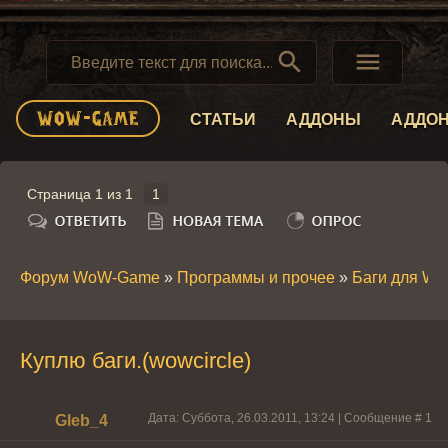


СТАТЬИ
АДДОНЫ
АДДО
Страница
1
из
1
1
Форум WoW-Game
»
Программы и прочее
»
Баги для W
Куплю баги.(wowcircle)
Дата: Суббота, 26.03.2011, 13:24 | Сообщение #
1
Gleb_4