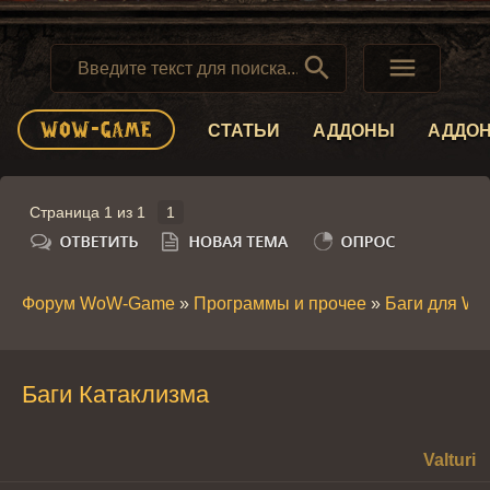


СТАТЬИ
АДДОНЫ
АДДО
Страница
1
из
1
1
Форум WoW-Game
»
Программы и прочее
»
Баги для W
Баги Катаклизма
Valturi