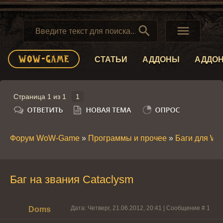


СТАТЬИ
АДДОНЫ
АДДО
Страница
1
из
1
1
Форум WoW-Game
»
Программы и прочее
»
Баги для W
Баг на звания Cataclysm
Дата: Четверг, 21.06.2012, 20:41 | Сообщение #
1
Doms