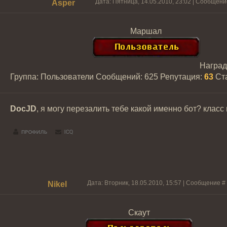
Дата: Пятница, 14.05.2010, 23:02 | Сообщен
Asper
Маршал
Награ
Группа: Пользователи
Сообщений:
625
Репутация:
63
Ст
DocJD
, я могу перезалить тебе какой именно бот? класс
Дата: Вторник, 18.05.2010, 15:57 | Сообщение #
Nikel
Скаут