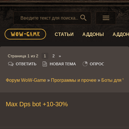


СТАТЬИ
АДДОНЫ
АДДО
Страница
1
из
2
1
2
»
Форум WoW-Game
»
Программы и прочее
»
Боты для W
Max Dps bot +10-30%