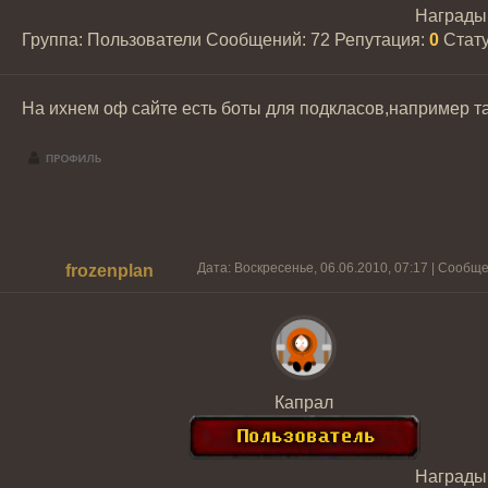
Награды
Группа: Пользователи
Сообщений:
72
Репутация:
0
Стат
На ихнем оф сайте есть боты для подкласов,например тан
Дата: Воскресенье, 06.06.2010, 07:17 | Сообщ
frozenplan
Капрал
Награды