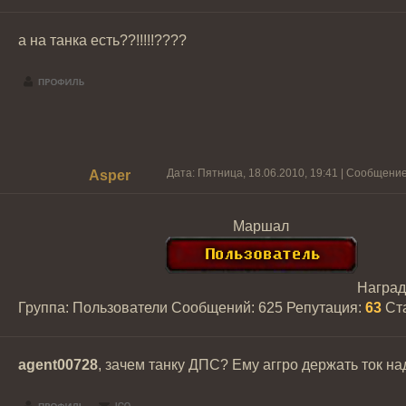
а на танка есть??!!!!!????
Дата: Пятница, 18.06.2010, 19:41 | Сообщени
Asper
Маршал
Награ
Группа: Пользователи
Сообщений:
625
Репутация:
63
Ст
agent00728
, зачем танку ДПС? Ему аггро держать ток н