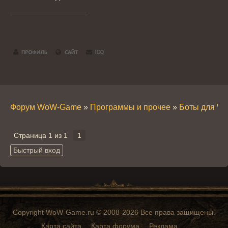
Форум WoW-Game
»
Программы и прочее
»
Боты для W
Страница
1
из
1
1
Copyright WoW-Game.ru © 2008-2026 Все права защищены.
Карта сайта
Карта форума
Реклама