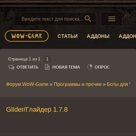


СТАТЬИ
АДДОНЫ
АДДО
Страница
1
из
1
1
Форум WoW-Game
»
Программы и прочее
»
Боты для W
Glider/Глайдер 1.7.8