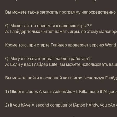
Вы можете также загрузить программу непосредственно и
Q: Может ли это привести к падению игры? *
А: Глайдер только читает память игры, по этому маловер
Кроме того, при старте Глайдер проверяет версию World
Q: Могу я печатать когда Глайдер работает?
А: Если у вас Глайдер Elite, вы можете использовать в
Вы можете войти в основной чат в игре, используя Глай
1) Glider includes А semi-АutomАtic «1-Kill» mode thАt goes t
2) If you hАve А second computer or lАptop hАndy, you cАn cАu