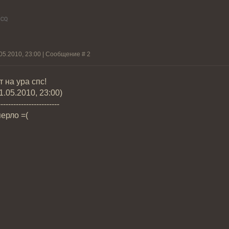
.05.2010, 23:00 | Сообщение #
2
т на ура спс!
1.05.2010, 23:00)
------------------------
перло =(