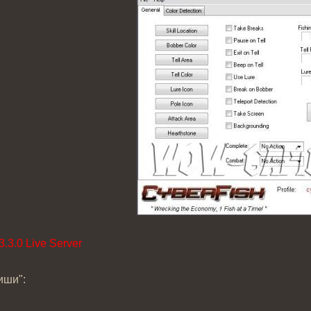
.3.0 Live Server
иши":