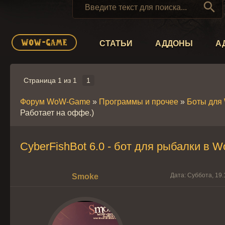

СТАТЬИ
АДДОНЫ
А
Страница
1
из
1
1
Форум WoW-Game
»
Программы и прочее
»
Боты для
Работает на оффе.)
CyberFishBot 6.0 - бот для рыбалки в W
Дата: Суббота, 19.
Smoke