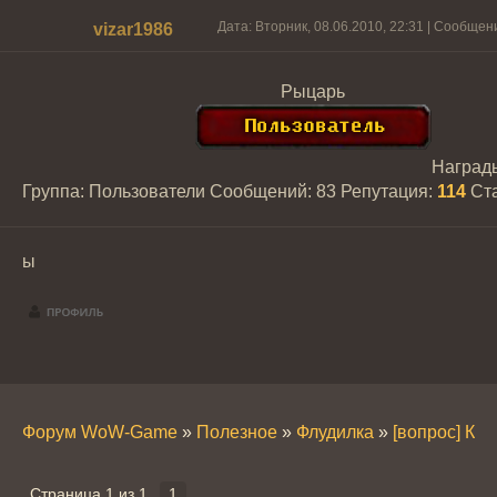
Дата: Вторник, 08.06.2010, 22:31 | Сообщен
vizar1986
Рыцарь
Наград
Группа: Пользователи
Сообщений:
83
Репутация:
114
Ст
ы
Форум WoW-Game
»
Полезное
»
Флудилка
»
[вопрос] Ка
Страница
1
из
1
1