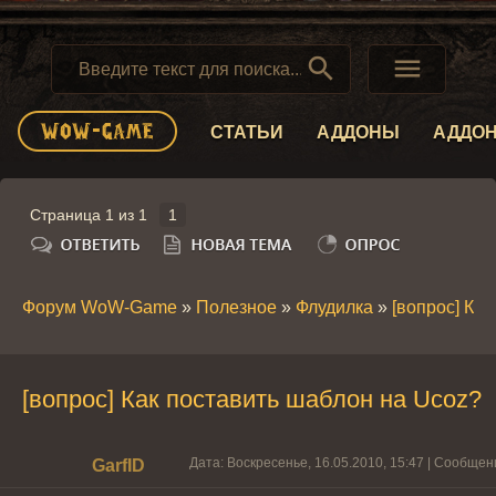


СТАТЬИ
АДДОНЫ
АДДО
Страница
1
из
1
1
Форум WoW-Game
»
Полезное
»
Флудилка
»
[вопрос] Ка
[вопрос] Как поставить шаблон на Ucoz?
Дата: Воскресенье, 16.05.2010, 15:47 | Сообще
GarfID