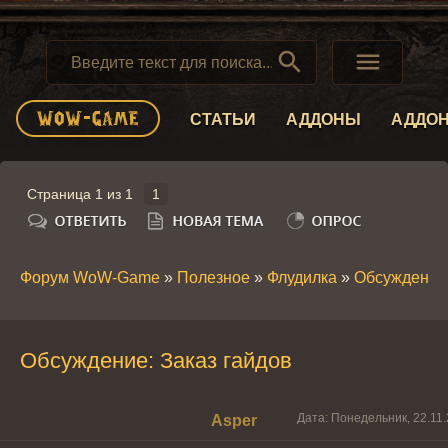


СТАТЬИ
АДДОНЫ
АДДО
Страница
1
из
1
1
Форум WoW-Game
»
Полезное
»
Флудилка
»
Обсуждение:
Обсуждение: Заказ гайдов
Дата: Понедельник, 22.11
Asper