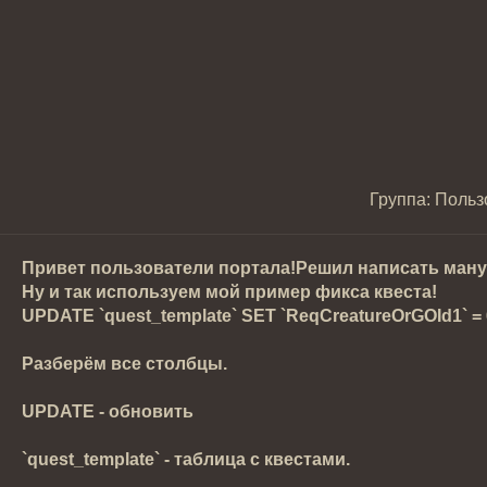
Группа: Польз
Привет пользователи портала!Решил написать мануа
Ну и так используем мой пример фикса квеста!
UPDATE `quest_template` SET `ReqCreatureOrGOId1` = 
Разберём все столбцы.
UPDATE - обновить
`quest_template` - таблица с квестами.