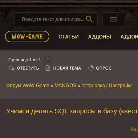


СТАТЬИ
АДДОНЫ
АДДО
Страница
1
из
1
1
Форум WoW-Game
»
MANGOS
»
Установка / Настройка 
Учимся делать SQL запросы в базу (квес
Saj