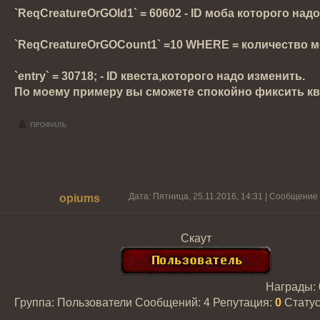
`ReqCreatureOrGOld1` = 60602 - ID моба которого надо
`ReqCreatureOrGOCount1` =10 WHERE = количество мо
`entry` = 30718; - ID квеста,которого надо изменить.
По моему примеру вы сможете спокойно фиксить кве
Дата: Пятница, 25.11.2016, 14:31 | Сообщение
opiums
Скаут
Награды:
Группа: Пользователи
Сообщений:
4
Репутация:
0
Стату