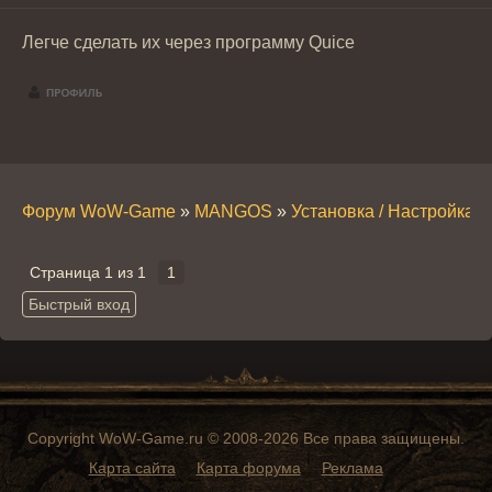
Легче сделать их через программу Quice
Форум WoW-Game
»
MANGOS
»
Установка / Настройка 
Страница
1
из
1
1
Copyright WoW-Game.ru © 2008-2026 Все права защищены.
Карта сайта
Карта форума
Реклама