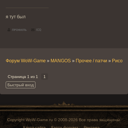
я тут был
Форум WoW-Game
»
MANGOS
»
Прочее / патчи
»
Рисовки
Страница
1
из
1
1
Copyright WoW-Game.ru © 2008-2026 Все права защищены.
Карта сайта
Карта форума
Реклама