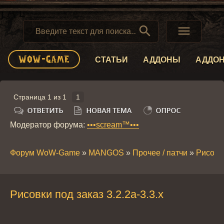


СТАТЬИ
АДДОНЫ
АДДО
Страница
1
из
1
1
Модератор форума:
•••scream™•••
Форум WoW-Game
»
MANGOS
»
Прочее / патчи
»
Рисовки
Рисовки под заказ 3.2.2a-3.3.x