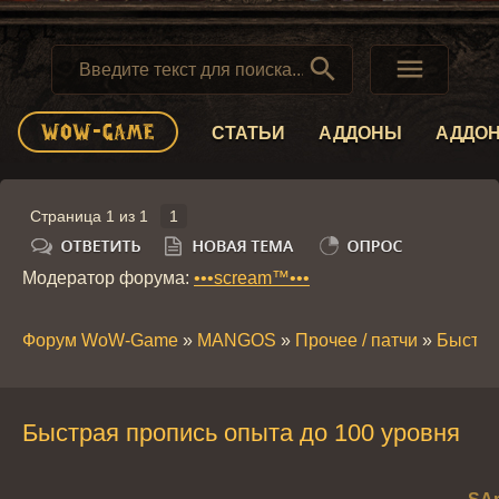


СТАТЬИ
АДДОНЫ
АДДО
Страница
1
из
1
1
Модератор форума:
•••scream™•••
Форум WoW-Game
»
MANGOS
»
Прочее / патчи
»
Быстра
Быстрая пропись опыта до 100 уровня