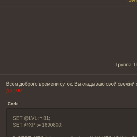
SA
Группа: 
Всем доброго времени суток. Выкладываю свой свежий ск
До 100:
Code
SET @LVL := 81;
SET @XP := 1690800;