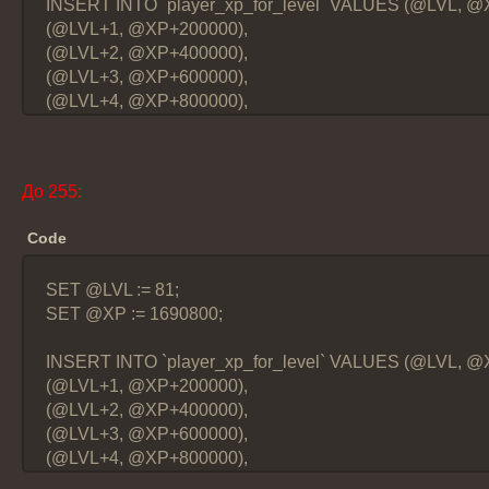
INSERT INTO `player_xp_for_level` VALUES (@LVL, @
(@LVL+1, @XP+200000),
(@LVL+2, @XP+400000),
(@LVL+3, @XP+600000),
(@LVL+4, @XP+800000),
(@LVL+5, @XP+1000000),
(@LVL+6, @XP+1200000),
(@LVL+7, @XP+1400000),
До 255:
(@LVL+8, @XP+1600000),
(@LVL+9, @XP+1800000),
Code
(@LVL+10, @XP+2000000),
(@LVL+11, @XP+2200000),
SET @LVL := 81;
(@LVL+12, @XP+2400000),
SET @XP := 1690800;
(@LVL+13, @XP+2600000),
(@LVL+14, @XP+2800000),
INSERT INTO `player_xp_for_level` VALUES (@LVL, @
(@LVL+15, @XP+3000000),
(@LVL+1, @XP+200000),
(@LVL+16, @XP+3200000),
(@LVL+2, @XP+400000),
(@LVL+17, @XP+3400000),
(@LVL+3, @XP+600000),
(@LVL+18, @XP+3600000),
(@LVL+4, @XP+800000),
(@LVL+19, @XP+3800000);
(@LVL+5, @XP+1000000),