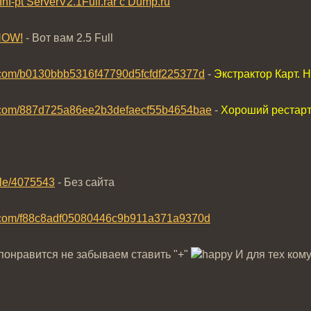
nf-pt ServerV2.1Full.rar c Dump.ru
NOW!
- Вот вам 2.5 Full
m.com/b0130bbb5316f47790d5fcfdf225377d
-
Экстрактор Карт. 
am.com/887d725a86ee2b3defaecf55b4654bae
-
Хороший рестар
file/4075543
- Без сайта
am.com/f88c8adf05080446c9b911a371a9370d
 понравится не забываем ставить "+"
И для тех кому