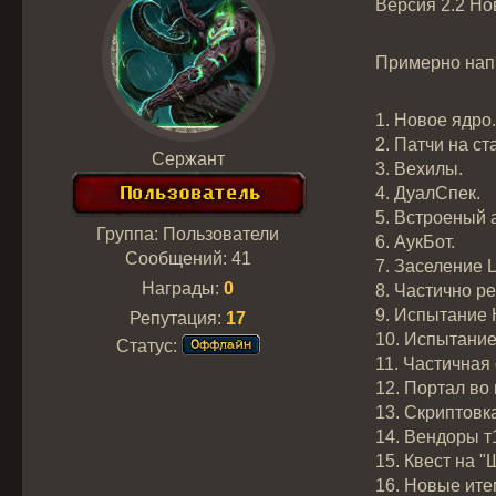
Версия 2.2 Но
Примерно напи
1. Новое ядро.
2. Патчи на ст
Сержант
3. Вехилы.
4. ДуалСпек.
5. Встроеный 
Группа: Пользователи
6. АукБот.
Сообщений:
41
7. Заселение
Награды:
0
8. Частично р
9. Испытание 
Репутация:
17
10. Испытание
Статус:
11. Частичная
12. Портал во
13. Скриптовк
14. Вендоры т
15. Квест на 
16. Новые ите