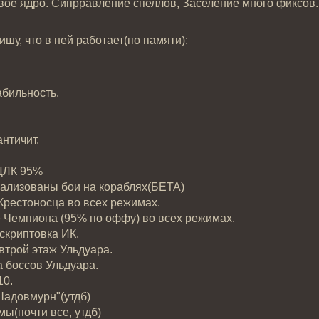
вое ядро. Сипрравление спеллов, Заселение много фиксов. 
шу, что в ней работает(по памяти):
абильность.
античит.
 ЦЛК 95%
еализованы бои на кораблях(БЕТА)
Крестоносца во всех режимах.
 Чемпиона (95% по оффу) во всех режимах.
 скриптовка ИК.
 втрой этаж Ульдуара.
а боссов Ульдуара.
10.
"Шадовмурн"(утдб)
мы(почти все, утдб)