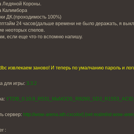
а Ледяной Короны.
а Калимбора
чки ДК.(проходимость 100%)
пптайм 24 часов(дальше времени не было деражать, я выклю
е неоторых спелов.
ам, если еще что-то вспомню напишу.
dbc извлекаем заново! И теперь по умалчанию пароль и лог
а для игры:
3.3.2
ра:
YTDB_0.10.9_R531_MaNGOS_R9260_SD2_R1553_ACID_
ть сервер:
http://wow-arena.ath.cxcolor] (set realmlist wow-aren
r :