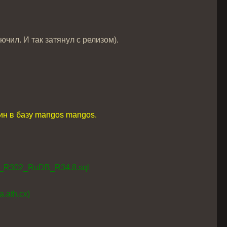
чил. И так затянул с релизом).
ин в базу mangos mangos.
R302_RuDB_R34.8.sql
a.ath.cx)