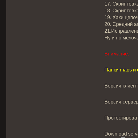
17. Скриптовк
18. Скриптовк
19. Хаки цепо
20. Средний а
21.Исправлени
Ну и по мелоч
Внимание:
Папки maps и 
Версия клиент
Версия серве
Протестирова
Download serve