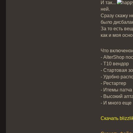
И так...
ней.
Сразу скажу н
было дисбалан
За то есть ве
как и моя осн
Что включенои
- AlterShop п
- Т10 вендор
- Стартовая з
- Удобно рас
- Рестартер
- Итемы патча 
- Высокий апт
- И много еще
Скачать blizzli