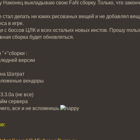
Наконец выкладываю свою FаN сборку. Только, что закон
е стал делать ни каких рисованых вещей и не добавлял вещи
са в игре.
щи с боссов ЦЛК и всех остальнх новых инстов. Прошу поль
овная сборка будет обновляться.
 "+"сборки :
оследней версии
она Шатрат
положеные вендоры
3.3.0а (не все)
айм сервера
 чего, все и не вспомнишь
ke: