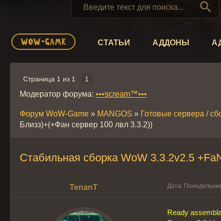

СТАТЬИ
АДДОНЫ
А
Страница
1
из
1
1
Модератор форума:
•••scream™•••
Форум WoW-Game
»
MANGOS
»
Готовые сервера / сб
Близз)+(+Фан сервер 100 лвл 3.3.2))
Стабильная сборка WoW 3.3.2v2.5 +FaN 
Дата: Понедельник
TenanT
Ready assembl