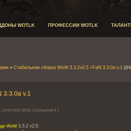
ДДОНЫ WOTLK
ПРОФЕССИИ WOTLK
ТАЛАН
орки
»
Стабильная сборка WoW 3.3.2v2.5 +FaN 3.3.0a v.1
((Н
3.3.0a v.1
, 19.04.2010, 00:01 | Сообщение #
1
3.3.2 v2.5
age WoW