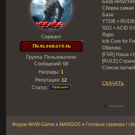
База непустая
Сборка самая 
База:
YTDB + RUDB 
SD2 + ACID 0.0
Ядро
Сержант
Icik Сore for F
Обвязка
[FSR] Наша ст
Группа: Пользователи
[RULE] Страни
Сообщений:
68
Список патчей 
Награды:
1
Репутация:
12
СКАЧАТЬ
Статус:
Форум WoW-Game
»
MANGOS
»
Готовые сервера / сб