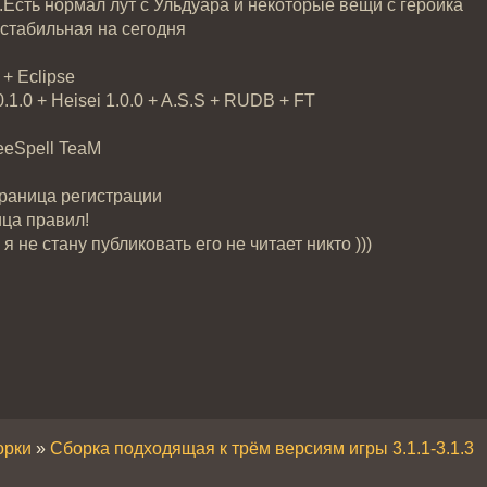
.Есть нормал лут с Ульдуара и некоторые вещи с героика
стабильная на сегодня
+ Eclipse
.1.0 + Heisei 1.0.0 + A.S.S + RUDB + FT
reeSpell TeaM
раница регистрации
ца правил!
я не стану публиковать его не читает никто )))
орки
»
Сборка подходящая к трём версиям игры 3.1.1-3.1.3