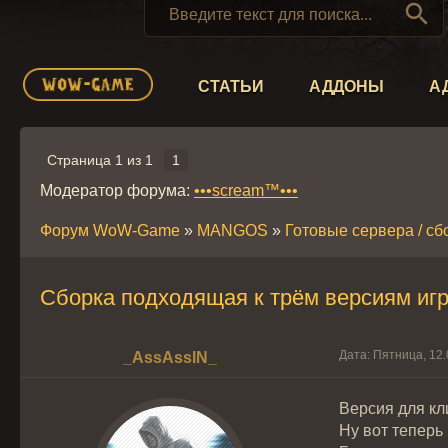

СТАТЬИ
АДДОНЫ
А
Страница
1
из
1
1
Модератор форума:
•••scream™•••
Форум WoW-Game
»
MANGOS
»
Готовые сервера / сб
Сборка подходящая к трём версиям игры
Дата: Пятница, 12
_AssAssIN_
Версия для кли
Ну вот теперь