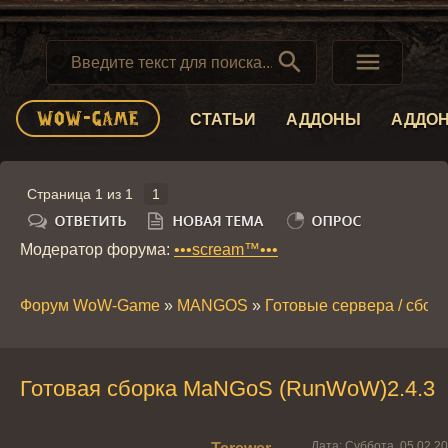


СТАТЬИ
АДДОНЫ
АДДО
Страница
1
из
1
1
Модератор форума:
•••scream™•••
Форум WoW-Game
»
MANGOS
»
Готовые сервера / сбор
Готовая сборка MaNGoS (RunWoW)2.4.3
Дата: Суббота, 05.02.2