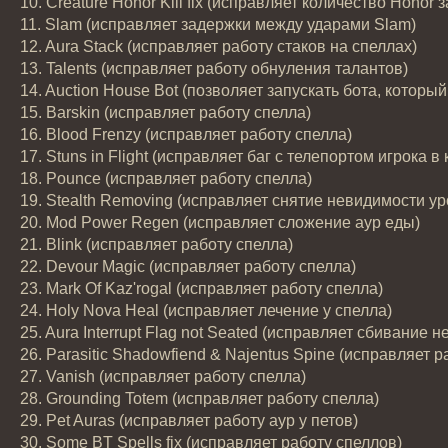
10. Creature Honor Kill fix (исправляет количество Honor 
11. Slam (исправляет задержки между ударами Slam)
12. Aura Stack (исправляет работу стаков на спеллах)
13. Talents (исправляет работу обнуления талантов)
14. Auction House Bot (позволяет запускать бота, которы
15. Barskin (исправляет работу спелла)
16. Blood Frenzy (исправляет работу спелла)
17. Stuns in Flight (исправляет баг с телепортом игрока 
18. Pounce (исправляет работу спелла)
19. Stealth Removing (исправляет снятие невидимости у
20. Mod Power Regen (исправляет сложение аур еды)
21. Blink (исправляет работу спелла)
22. Devour Magic (исправляет работу спелла)
23. Mark Of Kaz'rogal (исправляет работу спелла)
24. Holy Nova Heal (исправляет лечение у спелла)
25. Aura Interrupt Flag not Seated (исправляет сбивание
26. Parasitic Shadowfiend & Najentus Spine (исправляет р
27. Vanish (исправляет работу спелла)
28. Grounding Totem (исправляет работу спелла)
29. Pet Auras (исправляет работу аур у петов)
30. Some BT Spells fix (исправляет работу спеллов)