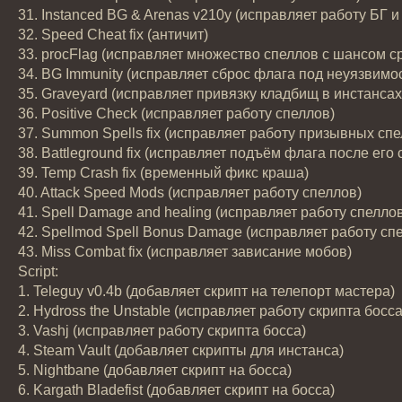
31. Instanced BG & Arenas v210y (исправляет работу БГ и
32. Speed Cheat fix (античит)
33. procFlag (исправляет множество спеллов с шансом 
34. BG Immunity (исправляет сброс флага под неуязвимо
35. Graveyard (исправляет привязку кладбищ в инстансах
36. Positive Check (исправляет работу спеллов)
37. Summon Spells fix (исправляет работу призывных спе
38. Battleground fix (исправляет подъём флага после его 
39. Temp Crash fix (временный фикс краша)
40. Attack Speed Mods (исправляет работу спеллов)
41. Spell Damage and healing (исправляет работу спелло
42. Spellmod Spell Bonus Damage (исправляет работу сп
43. Miss Combat fix (исправляет зависание мобов)
Script:
1. Teleguy v0.4b (добавляет скрипт на телепорт мастера)
2. Hydross the Unstable (исправляет работу скрипта босса
3. Vashj (исправляет работу скрипта босса)
4. Steam Vault (добавляет скрипты для инстанса)
5. Nightbane (добавляет скрипт на босса)
6. Kargath Bladefist (добавляет скрипт на босса)