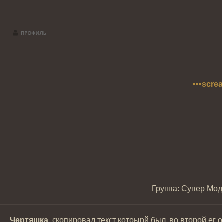
•••scre
Группа: Супер Мо
Чертяшка
, скопировал текст котоырй был, во второй ег о