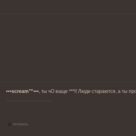
•••scream™•••
, ты чО ваще ***!! Люди стараются, а ты 