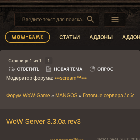


СТАТЬИ
АДДОНЫ
АДДО
Страница
1
из
1
1
Модератор форума:
•••scream™•••
Форум WoW-Game
»
MANGOS
»
Готовые сервера / сбор
WoW Server 3.3.0a rev3
Дата: Среда, 20.01.2010