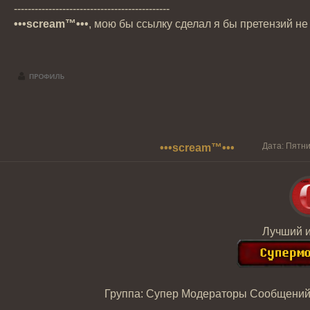
---------------------------------------------
•••scream™•••
, мою бы ссылку сделал я бы претензий не
Дата: Пятни
•••scream™•••
Лучший и
Группа: Супер Модераторы
Сообщений