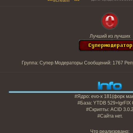
•••scream™•••
Лучший из лучших
Группа: Супер Модераторы
Сообщений:
1767
Реп
#Ядро: evo-x 181(форк ма
#База: YTDB 529+IgrFIX 
#Скрипты: ACID 3.0.
#Сайта нет.
Что реализовано: