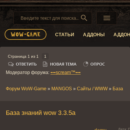


СТАТЬИ
АДДОНЫ
АДДО
Страница
1
из
1
1
Модератор форума:
•••scream™•••
Форум WoW-Game
»
MANGOS
»
Сайты / WWW
»
База зн
База знаний wow 3.3.5a
Дата: 