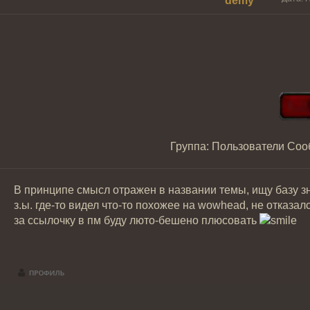
demy
Группа: Пользователи
Соо
В принципе смысл отражен в названии темы, ищу базу зн
з.ы. где-то видел что-то похожее на wowhead, не отказа
за ссылочку в пм буду люто-бешено плюсовать