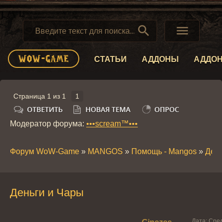


СТАТЬИ
АДДОНЫ
АДДО
Страница
1
из
1
1
Модератор форума:
•••scream™•••
Форум WoW-Game
»
MANGOS
»
Помощь - Mangos
»
День
Деньги и Чары
Дата: Сред