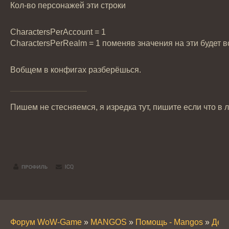
Кол-во персонажей эти строки
CharactersPerAccount = 1
CharactersPerRealm = 1 поменяв значения на эти будет вс
Вобщем в конфигах разберёшься.
Пишем не стесняемся, я изредка тут, пишите если что в л
Форум WoW-Game
»
MANGOS
»
Помощь - Mangos
»
День