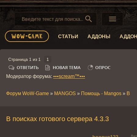


СТАТЬИ
АДДОНЫ
АДДО
Страница
1
из
1
1
Модератор форума:
•••scream™•••
Форум WoW-Game
»
MANGOS
»
Помощь - Mangos
»
В по
В поисках готового сервера 4.3.3
Дат