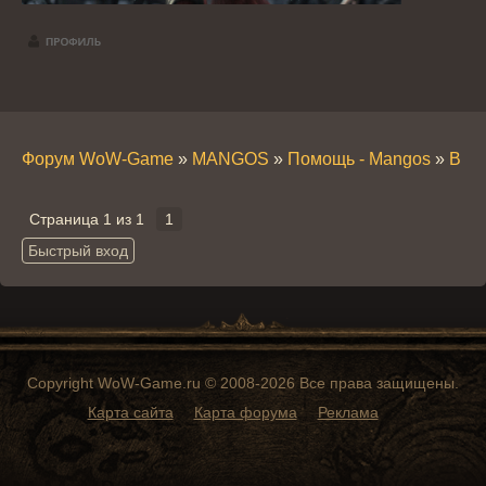
Форум WoW-Game
»
MANGOS
»
Помощь - Mangos
»
В по
Страница
1
из
1
1
Copyright WoW-Game.ru © 2008-2026 Все права защищены.
Карта сайта
Карта форума
Реклама