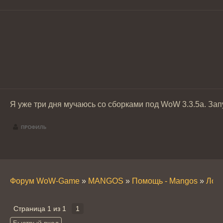
Я уже три дня мучаюсь со сборками под WoW 3.3.5a. Зап
Форум WoW-Game
»
MANGOS
»
Помощь - Mangos
»
Лока
Страница
1
из
1
1