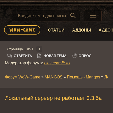


СТАТЬИ
АДДОНЫ
АДДО
Страница
1
из
1
1
Модератор форума:
•••scream™•••
Форум WoW-Game
»
MANGOS
»
Помощь - Mangos
»
Лока
Локальный сервер не работает 3.3.5a