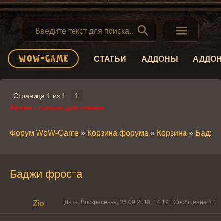


СТАТЬИ
АДДОНЫ
АДДО
Страница
1
из
1
1
Архив - только для чтения
Форум WoW-Game
»
Корзина форума
»
Корзина
»
Баджи
Баджи фроста
Дата: Воскресенье, 26.09.2010, 14:19 | Сообщение #
1
Zio