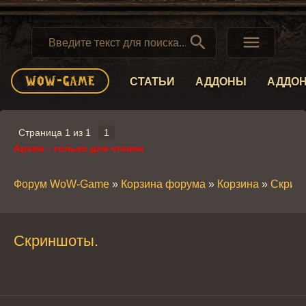


СТАТЬИ
АДДОНЫ
АДДО
Страница
1
из
1
1
Архив - только для чтения
Форум WoW-Game
»
Корзина форума
»
Корзина
»
Скрин
Скриншоты.