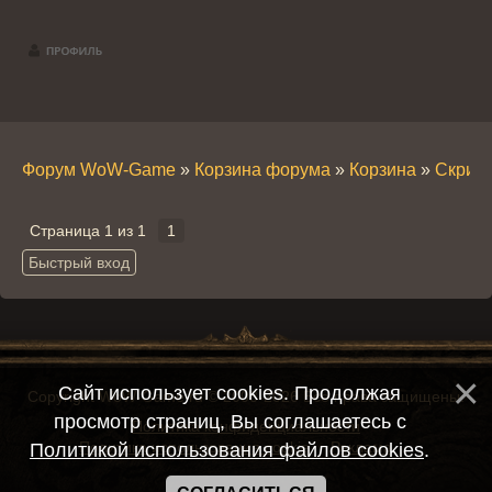
Форум WoW-Game
»
Корзина форума
»
Корзина
»
Скрин
Страница
1
из
1
1
Сайт использует cookies. Продолжая
Copyright WoW-Game.ru © 2008-2026 Все права защищены.
просмотр страниц, Вы соглашаетесь с
Политика конфиденциальности
Политика использования cookie
Реклама
Политикой использования файлов cookies
.