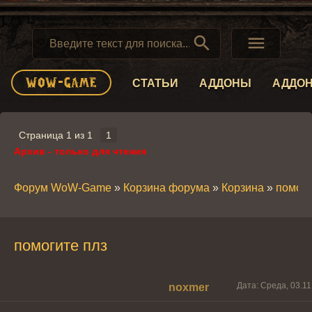


СТАТЬИ
АДДОНЫ
АДДО
Страница
1
из
1
1
Архив - только для чтения
Форум WoW-Game
»
Корзина форума
»
Корзина
»
помоги
помогите плз
Дата: Среда, 03.11
noxmer