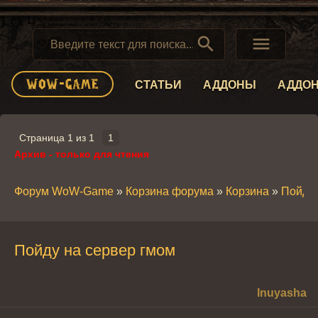


СТАТЬИ
АДДОНЫ
АДДО
Страница
1
из
1
1
Архив - только для чтения
Форум WoW-Game
»
Корзина форума
»
Корзина
»
Пойду 
Пойду на сервер гмом
Inuyasha