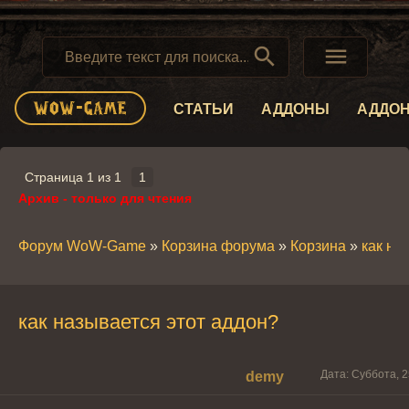


СТАТЬИ
АДДОНЫ
АДДО
Страница
1
из
1
1
Архив - только для чтения
Форум WoW-Game
»
Корзина форума
»
Корзина
»
как на
как называется этот аддон?
Дата: Суббота, 2
demy