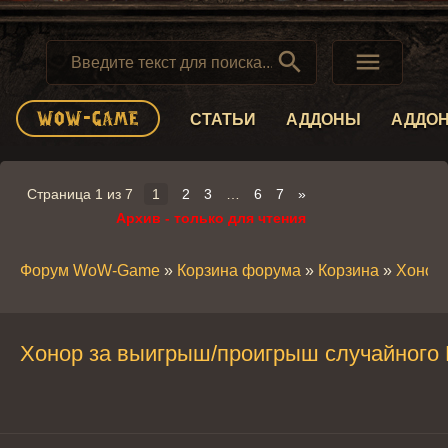


СТАТЬИ
АДДОНЫ
АДДО
Страница
1
из
7
1
2
3
…
6
7
»
Архив - только для чтения
Форум WoW-Game
»
Корзина форума
»
Корзина
»
Хонор 
Хонор за выигрыш/проигрыш случайного Б