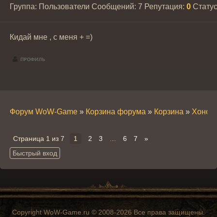
Группа: Пользователи
Сообщений:
7
Репутация:
0
Стату
Кидай мне , с меня + =)
Форум WoW-Game
»
Корзина форума
»
Корзина
»
Хонор 
Страница
1
из
7
1
2
3
…
6
7
»
Copyright WoW-Game.ru © 2008-2026 Все права защищены.