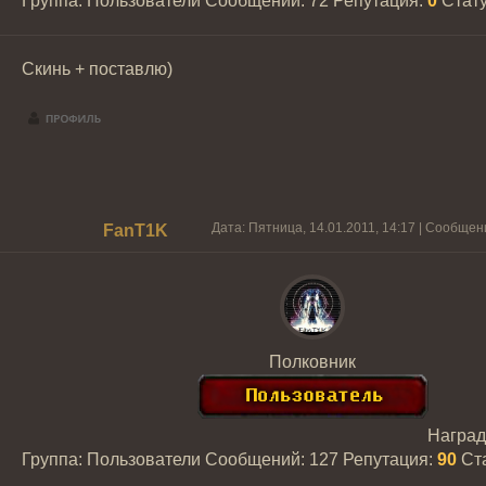
Группа: Пользователи
Сообщений:
72
Репутация:
0
Стат
Скинь + поставлю)
Дата: Пятница, 14.01.2011, 14:17 | Сообще
FanT1K
Полковник
Награ
Группа: Пользователи
Сообщений:
127
Репутация:
90
Ст