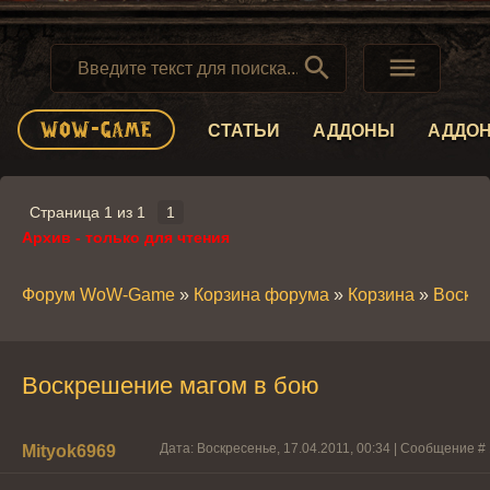


СТАТЬИ
АДДОНЫ
АДДО
Страница
1
из
1
1
Архив - только для чтения
Форум WoW-Game
»
Корзина форума
»
Корзина
»
Воскре
Воскрешение магом в бою
Дата: Воскресенье, 17.04.2011, 00:34 | Сообщение #
Mityok6969