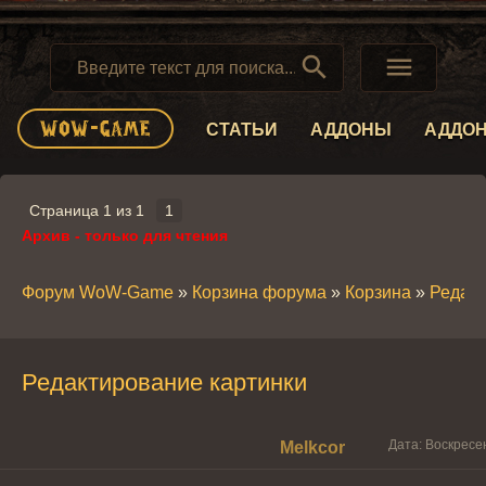


СТАТЬИ
АДДОНЫ
АДДО
Страница
1
из
1
1
Архив - только для чтения
Форум WoW-Game
»
Корзина форума
»
Корзина
»
Редакт
Редактирование картинки
Дата: Воскресе
Melkcor