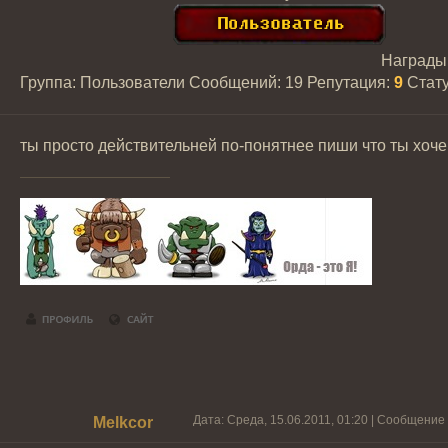
Награды
Группа: Пользователи
Сообщений:
19
Репутация:
9
Стат
ты просто действительней по-понятнее пиши что ты хоч
Дата: Среда, 15.06.2011, 01:20 | Сообщение
Melkcor