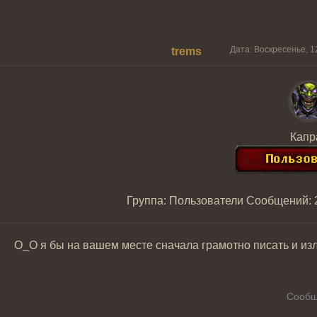
Дата: Воскресенье, 1
trems
Капр
Группа: Пользователи
Сообщений:
О_О я бы на вашем месте сначала грамотно писать и изла
Сообщ