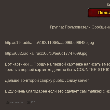
К
Группа: Пользователи
Сообщен
http://s19.radikal.ru/i192/1106/5a/a096be99f48b.jpg
http://i032.radikal.ru/1106/c0/ee6c17747099.jpg
Вот картинки ... Прошу на первой картинке написать
тоесть в первой картинке должно быть COUNTER STRIK
Дальше во-второй сверху public , снизу server .
Буду очень благодарен если это сделает сам fnatiklex :))))