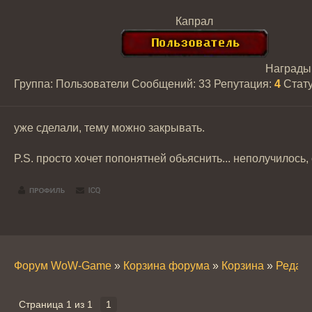
Капрал
Награды
Группа: Пользователи
Сообщений:
33
Репутация:
4
Стат
уже сделали, тему можно закрывать.
P.S. просто хочет попонятней обьяснить... неполучилось,
Форум WoW-Game
»
Корзина форума
»
Корзина
»
Редакт
Страница
1
из
1
1