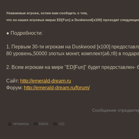
Уважаемые игроки, хотим вам сообщить о том,
что на наших игровых мирах ED[Fun] и Duskwood[x100] проходят следующие
● Подробности:
1. Первым 30-ти игрокам на Duskwood [x100] предоставл
80 уровень,50000 злотых монет, комплект(а6,т8) в подаро
2. Всем игрокам на мире "ED[Fun]" будет предоставлен- 
Сайт:
http://emerald-dream.ru
Форум:
http://emerald-dream.ru/forum/
Сообщение отредакт