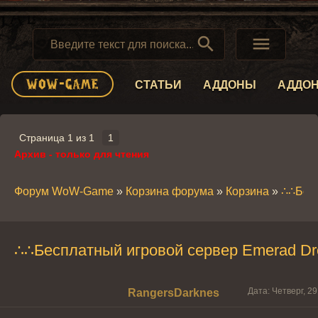


СТАТЬИ
АДДОНЫ
АДДО
Страница
1
из
1
1
Архив - только для чтения
Форум WoW-Game
»
Корзина форума
»
Корзина
»
∴∴Бесп
∴∴Бесплатный игровой сервер Emerad D
Дата: Четверг, 2
RangersDarknes