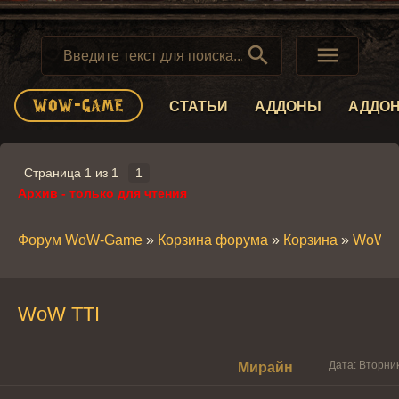


СТАТЬИ
АДДОНЫ
АДДО
Страница
1
из
1
1
Архив - только для чтения
Форум WoW-Game
»
Корзина форума
»
Корзина
»
WoW T
WoW TTI
Дата: Вторник
Мирайн