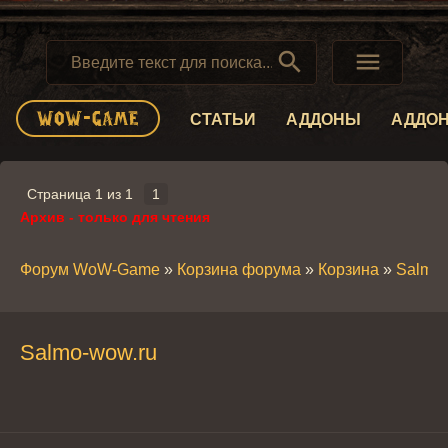


СТАТЬИ
АДДОНЫ
АДДО
Страница
1
из
1
1
Архив - только для чтения
Форум WoW-Game
»
Корзина форума
»
Корзина
»
Salmo-
Salmo-wow.ru