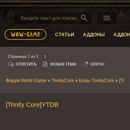


СТАТЬИ
АДДОНЫ
АДДО
Страница
1
из
1
1
Форум WoW-Game
»
TrinityCore
»
Базы TrinityCore
»
[Trin
[Trinity Core]YTDB