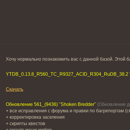
Хочу нормально познакомить вас с данной базой. Этой б
YTDB_0.13.8_R560_TC_R9327_ACID_R304_RuDB_38.2 "B
Скачать
Обновление 561_(9436) "Shoken Bredder"
(Обновление д
+ все исправления с форума и правки по багрепортам (см
+ корректировка заселения
+ скрипты квестов
+ госсип-меню мобов