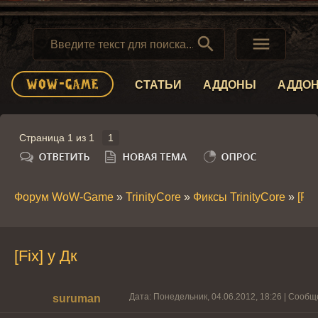


СТАТЬИ
АДДОНЫ
АДДО
Страница
1
из
1
1
Форум WoW-Game
»
TrinityCore
»
Фиксы TrinityCore
»
[Fix
[Fix] у Дк
Дата: Понедельник, 04.06.2012, 18:26 | Сооб
suruman