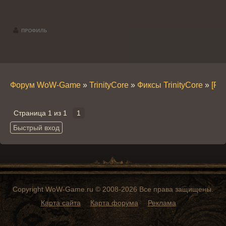
Форум WoW-Game
»
TrinityCore
»
Фиксы TrinityCore
»
[Fix
Страница
1
из
1
1
Copyright WoW-Game.ru © 2008-2026 Все права защищены.
Карта сайта
Карта форума
Реклама