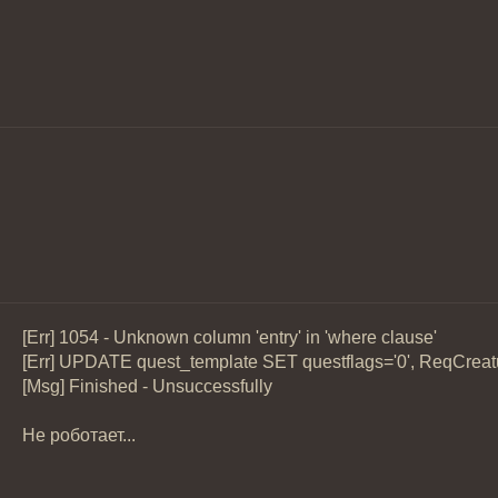
[Err] 1054 - Unknown column 'entry' in 'where clause'
[Err] UPDATE quest_template SET questflags='0', ReqCre
[Msg] Finished - Unsuccessfully
Не роботает...