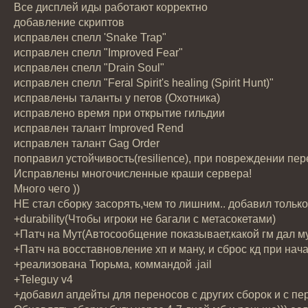
Все дисплей иды работают корректно
добавление скриптов
исправлен спелл 'Snake Trap"
исправлен спелл "Improved Fear"
исправлен спелл "Drain Soul"
исправлен спелл "Feral Spirit's healing (Spirit Hunt)"
исправлены таланты у петов (Охотника)
исправлено время при открытие гильдии
исправлен талант Improved Rend
исправлен талант Gag Order
поправил устойчивость(resilience), при повреждении пер
Исправлены многочисленные краши сервера!
Много чего ))
НЕ стал сборку засорять,чем то лишним.. добавил тольк
+durability(Чтобы игроки не багали с метасокетами)
+Патч на Мут(Автосообщение показывает,какой гм дал му
+Патч на восставновление хп и ману, и сброс кд при нача
+реализована Тюрьма, коммандой .jail
+Teleguy v4
+добавил апдейты для переносов с других сборок и с перен