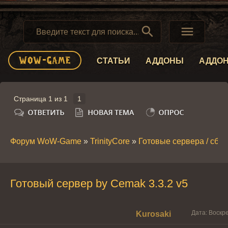


СТАТЬИ
АДДОНЫ
АДДО
Страница
1
из
1
1
Форум WoW-Game
»
TrinityCore
»
Готовые сервера / сборк
Готовый сервер by Cemak 3.3.2 v5
Дата: Воскр
Kurosaki