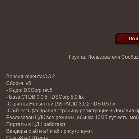
Группа: Пользователи
Сообщ
Версия клиента:3.3.2
Сборка: v5
- Ядро:IDSCorp rev5
- База:CTDB 0.0.5+IDSCorp 5.0 fix
-Скрипты:Hensei rev 155+ACID 3.0.2+IDS 0.5 fix
-Cайт:есть (Исправил страницу регистрации + Добавил up
Реализован ЦЛК все режимы, обычка 10/25 лут есть, мобы
Порталы в ЦЛК работают
Вендоры с а8 и а7 и а6 присутствуют.
Сам а8 и Т10 есть