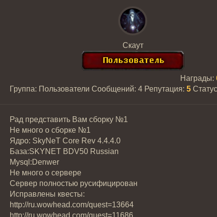
Скаут
Награды:
Группа: Пользователи
Сообщений:
4
Репутация:
5
Стату
Рад представить Вам сборку №1
Не много о сборке №1
Ядро: SkyNeT Core Rev 4.4.4.0
База:SKYNET BDV50 Russian
Mysql:Denwer
Не много о сервере
Сервер полностью русифицирован
Исправлены квесты:
http://ru.wowhead.com/quest=13664
http://ru.wowhead.com/quest=11686