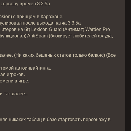
серверу времен 3.3.5a
asion) с принцом в Каражане.
улировал после выхода патча 3.3.5a
итеров на бг) Lexicon Guard (Антимат) Warden Pro
 функционал) AntiSpam (блокирует любителей флуда,
 далее. (Ни каких бешеных статов только баланс) (Все
стемой автоинвайтинга.
я игроков.
емени в игре.
 и так далее...
 никаких таблиц в базе стартовать персонажу в