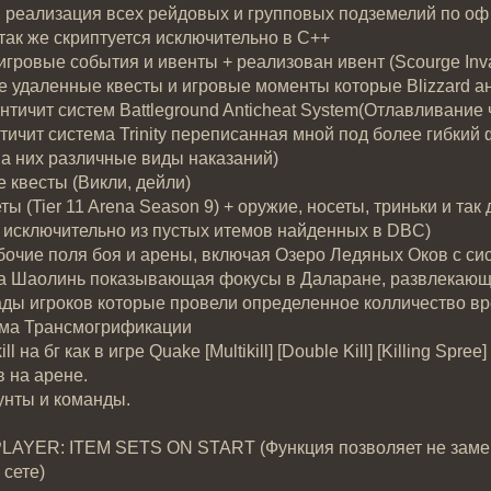
реализация всех рейдовых и групповых подземелий по оф 
так же скриптуется исключительно в С++
игровые события и ивенты + реализован ивент (Scourge Inv
 удаленные квесты и игровые моменты которые Blizzard ан
нтичит систем Battleground Anticheat System(Отлавливание ч
тичит система Trinity переписанная мной под более гибкий
а них различные виды наказаний)
e квесты (Викли, дейли)
 (Tier 11 Arena Season 9) + оружие, носеты, триньки и так
исключительно из пустых итемов найденных в DBC)
очие поля боя и арены, включая Озеро Ледяных Оков с си
а Шаолинь показывающая фокусы в Даларане, развлекающа
ды игроков которые провели определенное колличество вр
ма Трансмогрификации
l на бг как в игре Quake [Multikill] [Double Kill] [Killing Spree]
 на арене.
унты и команды.
AYER: ITEM SETS ON START (Функция позволяет не заменяя
сете)