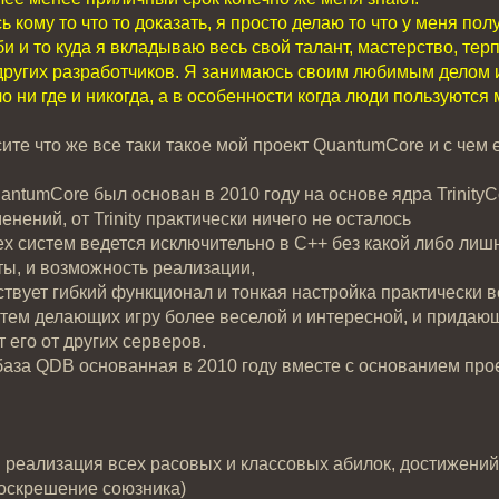
ь кому то что то доказать, я просто делаю то что у меня по
и и то куда я вкладываю весь свой талант, мастерство, терп
ругих разработчиков. Я занимаюсь своим любимым делом и 
ло ни где и никогда, а в особенности когда люди пользуютс
ите что же все таки такое мой проект QuantumCore и с чем 
antumCore был основан в 2010 году на основе ядра Trinity
енений, от Trinity практически ничего не осталось
ех систем ведется исключительно в С++ без какой либо лишн
ты, и возможность реализации,
ствует гибкий функционал и тонкая настройка практически 
тем делающих игру более веселой и интересной, и придающ
т его от других серверов.
аза QDB основанная в 2010 году вместе с основанием прое
реализация всех расовых и классовых абилок, достижений
оскрешение союзника)