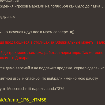
достижения.
ждения игроков марками на полях боя как было до патча 3.
д дуэлью
чных печенек ждут вас в моем сервере. =))
и продающиеся в столицах за Эфириальные монеты (валют
ой до трех монет, система работает через ядро. Так же мон
аолинь в Даларане.
ся демо версией и не подлежит продаже, сервер сделан и
ятной игры и спасибо что выбрали именно мою работу.
унт: Messerschmitt пароль panda7376
i.sk/d/amb_1P6_eRM58