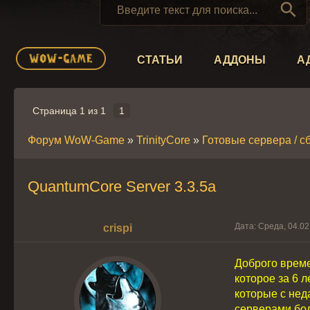

СТАТЬИ
АДДОНЫ
А
Страница
1
из
1
1
Форум WoW-Game
»
TrinityCore
»
Готовые сервера / сб
QuantumCore Server 3.3.5a
Дата: Среда, 04.02
crispi
Доброго време
которое за 6 
которые с нед
серверами бол