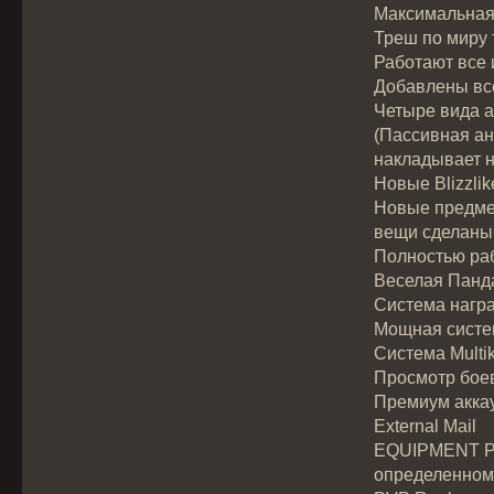
Максимальная 
Треш по миру 
Работают все 
Добавлены все
Четыре вида а
(Пассивная ан
накладывает н
Новые Blizzlik
Новые предметы
вещи сделаны 
Полностью раб
Веселая Панд
Система награ
Мощная систе
Система Multikil
Просмотр боев
Премиум акка
External Mail
EQUIPMENT PL
определенном 