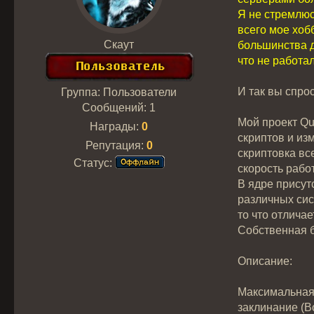
Я не стремлюс
всего мое хобб
Скаут
большинства д
что не работа
И так вы спрос
Группа: Пользователи
Сообщений:
1
Мой проект Qu
Награды:
0
скриптов и изм
Репутация:
0
скриптовка вс
Статус:
скорость рабо
В ядре присут
различных сис
то что отличае
Собственная б
Описание:
Максимальная 
заклинание (В