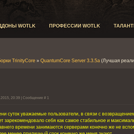
ДДОНЫ WOTLK
ПРОФЕССИИ WOTLK
ТАЛАН
орки TrinityCore
»
QuantumCore Server 3.3.5a
(Лучшая реали
.2015, 20:39 | Сообщение #
1
ни суток уважаемые пользователи, в связи с возвращением
лет зарекомендовало себя как самое стабильное и максимал
авнего времени занимаются серверами конечно же не вспомн
ее менее приличный срок конечно же меня знают.