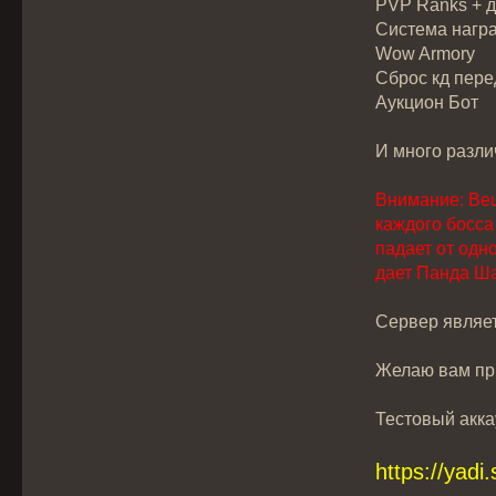
PVP Ranks + 
Система награ
Wow Armory
Сброс кд пере
Аукцион Бот
И много разли
Внимание: Вещ
каждого босса
падает от одн
дает Панда Ш
Сервер являет
Желаю вам при
Тестовый акка
https://yad