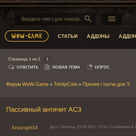


СТАТЬИ
АДДОНЫ
АДДО
Страница
1
из
1
1
Форум WoW-Game
»
TrinityCore
»
Прочее / патчи для Trin
Пассивный античит АС3
Дата: Пятница, 25.05.2012, 15:54 | Сообщение #
Arxangel14