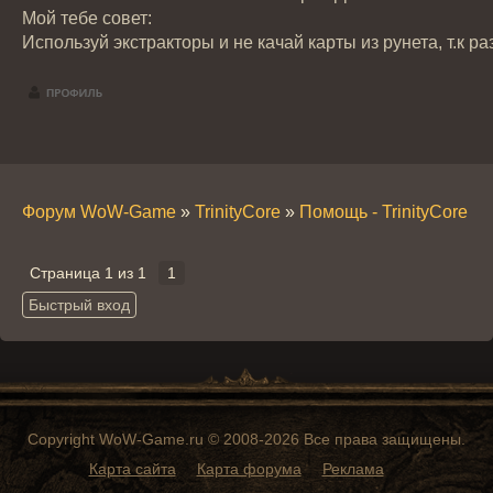
Мой тебе совет:
Используй экстракторы и не качай карты из рунета, т.к ра
Форум WoW-Game
»
TrinityCore
»
Помощь - TrinityCore
»
Страница
1
из
1
1
Copyright WoW-Game.ru © 2008-2026 Все права защищены.
Карта сайта
Карта форума
Реклама