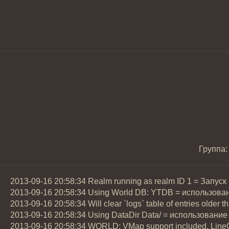
Группа:
2013-09-16 20:58:34 Realm running as realm ID 1 = Запуск
2013-09-16 20:58:34 Using World DB: YTDB = использова
2013-09-16 20:58:34 Will clear `logs` table of entries old
2013-09-16 20:58:34 Using DataDir Data/ = использовани
2013-09-16 20:58:34 WORLD: VMap support included. LineO