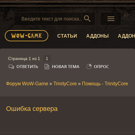


СТАТЬИ
АДДОНЫ
АДДО
Страница
1
из
1
1
Форум WoW-Game
»
TrinityCore
»
Помощь - TrinityCore
»
Ошибка сервера