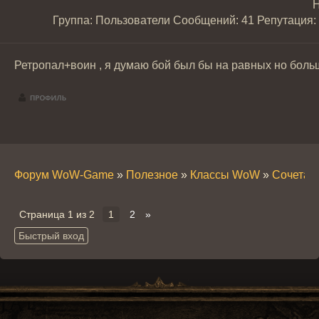
Н
Группа: Пользователи
Сообщений:
41
Репутация:
Ретропал+воин , я думаю бой был бы на равных но боль
Форум WoW-Game
»
Полезное
»
Классы WoW
»
Сочетан
Страница
1
из
2
1
2
»