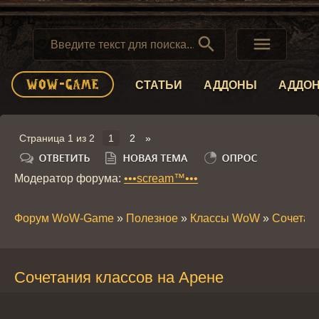


СТАТЬИ
АДДОНЫ
АДДО
Страница
1
из
2
1
2
»
Модератор форума:
•••scream™•••
Форум WoW-Game
»
Полезное
»
Классы WoW
»
Сочетан
Сочетания классов на Арене