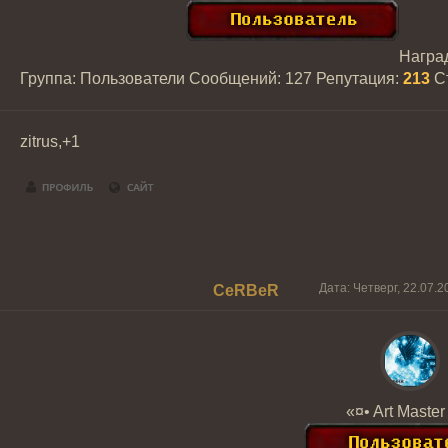
Награ
Группа: Пользователи
Сообщений:
127
Репутация:
213
С
zitrus,+1
Дата: Четверг, 22.07.
CeRBeR
«¤• Art Master