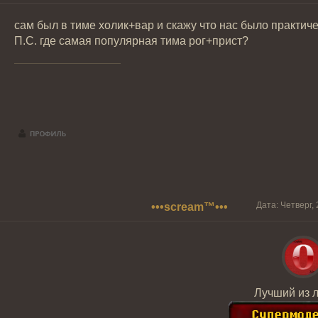
сам был в тиме холик+вар и скажу что нас было практиче
П.С. где самая популярная тима рог+прист?
Дата: Четверг,
•••scream™•••
Лучший из 