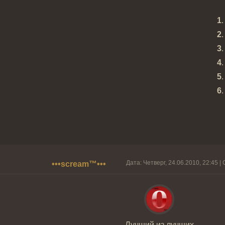
1
.
2
.
3
.
4
.
5
.
6
.
Дата: Четверг, 24.06.2010, 22:45 
•••scream™•••
Лучший из лучших