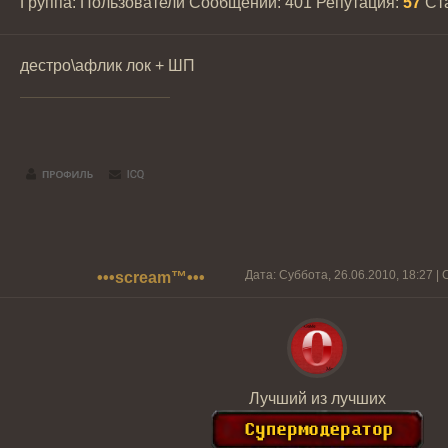
Группа: Пользователи
Сообщений:
401
Репутация:
57
Ст
дестро\афлик лок + ШП
Дата: Суббота, 26.06.2010, 18:27 
•••scream™•••
Лучший из лучших