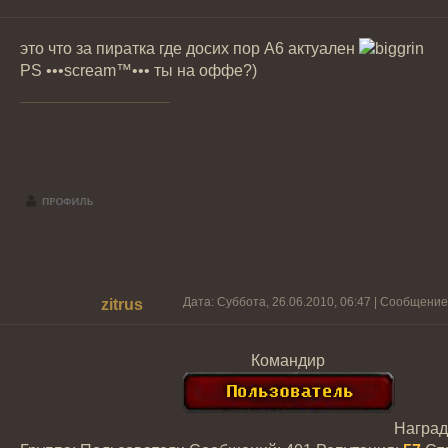
это что за пиратка где досих пор А6 актуален
PS •••scream™••• ты на оффе?)
Дата: Суббота, 26.06.2010, 06:47 | Сообщени
zitrus
Командир
Награ