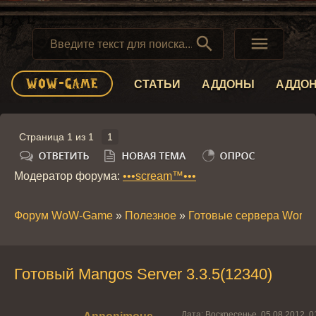


СТАТЬИ
АДДОНЫ
АДДО
Страница
1
из
1
1
Модератор форума:
•••scream™•••
Форум WoW-Game
»
Полезное
»
Готовые сервера World o
Готовый Mangos Server 3.3.5(12340)
Дата: Воскресенье, 05.08.2012, 