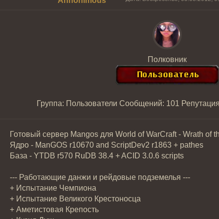
Annonimous
Полковник
Группа: Пользователи
Сообщений:
101
Репутаци
Готовый сервер Mangos для World of WarCraft - Wrath of th
Ядро - ManGOS r10670 and ScriptDev2 r1863 + pathes
База - YTDB r570 RuDB 38.4 + ACID 3.0.6 scripts
--- Работающие данжи и рейдовые подземелья ---
+ Испытание Чемпиона
+ Испытание Великого Крестоносца
+ Аметистовая Крепость