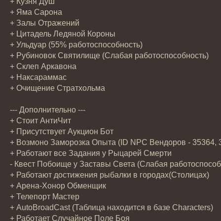
+ Кузня Душ
+ Яма Сарона
+ Залы Отражений
+ Цитадель Ледяной Короны
+ Ульдуар (55% работоспособность)
+ Рубиновок Святилище (Слабая работоспособность)
+ Склеп Аркавона
+ Наксараммас
+ Очищение Стратхольма
--- Дополнительно ---
+ Стоит АнтиЧит
+ Присутствует Аукцион Бот
+ Возмоно Заморозка Опыта (ID NPC Вендоров - 35364, 
+ Работают все Задания у Рыцарей Смерти
- Квест Побоище у Заставы Света (Слабая работоспособ
+ Работают достижения рыбалки в городах(Столицах)
+ Арена-Хонор Обменщик
+ Телепорт Мастер
+ AutoBroadCast (Таблица находится в базе Characters)
+ Работает Случайное Поле Боя