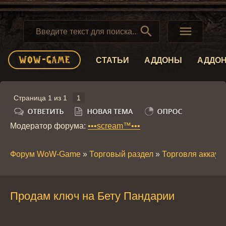


СТАТЬИ
АДДОНЫ
АДДО
Страница
1
из
1
1
Модератор форума:
•••scream™•••
Форум WoW-Game
»
Торговый раздел
»
Торговля аккау
Продам ключ на Бету Пандарии