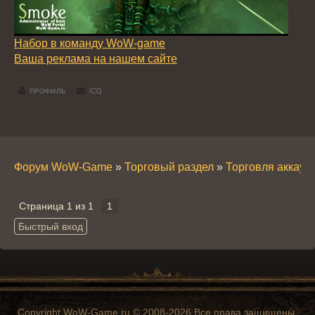
Набор в команду WoW-game
Ваша реклама на нашем сайте
Форум WoW-Game
»
Торговый раздел
»
Торговля аккау
Страница
1
из
1
1
Copyright WoW-Game.ru © 2008-2026 Все права защищены.