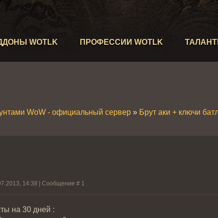
ДДОНЫ WOTLK
ПРОФЕССИИ WOTLK
ТАЛАН
аунтами WoW - официальный сервер
»
Брут аки + ключи батл
07.2013, 14:38 | Сообщение #
1
ты на 30 дней :