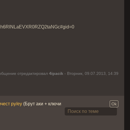
ZM1h6RlNLaEVXR0RZQ2taNGc#gid=0
общение отредактировал
4ipacik
-
Вторник, 09.07.2013, 14:39
чест ру/еу
(Брут аки + ключи