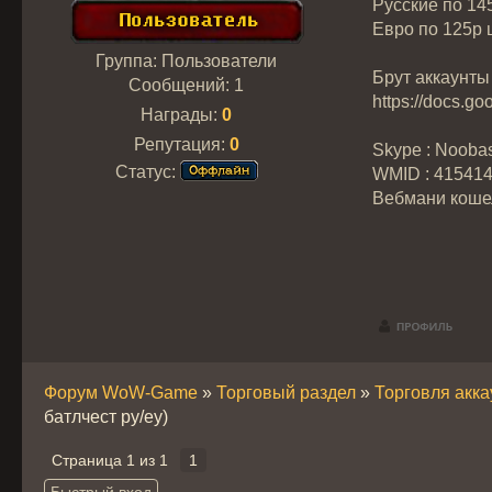
Русские по 14
Евро по 125р 
Группа: Пользователи
Брут аккаунты
Сообщений:
1
https://docs
Награды:
0
Репутация:
0
Skype : Nooba
Статус:
WMID : 41541
Вебмани коше
Форум WoW-Game
»
Торговый раздел
»
Торговля акк
батлчест ру/еу)
Страница
1
из
1
1